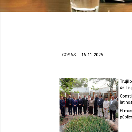
COSAS
16-11-2025
Trujil
de Truj
Consti
latino
El mus
públic