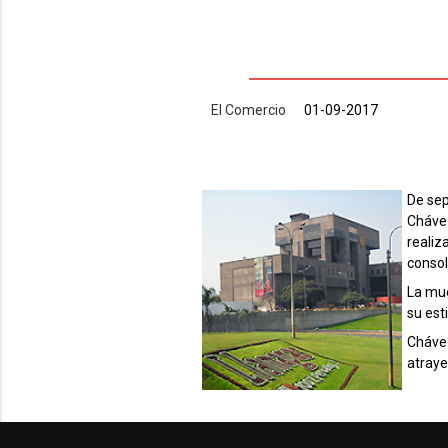
El Comercio
01-09-2017
De sep
Chávez
realiz
consol
La mue
su est
Chávez
atraye