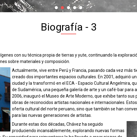
Biografía - 3
Orígenes con su técnica propia de tierras y yute, continuando la explorac
ones sobre materiales y composición.
Actualmente, vive entre Perú y Francia, pasando cada vez más tie
creado dos importantes espacios culturales. En 2001, adquirió un
ciudad y la transformó en el ECA - Espacio Cultural Angelmira, q
de Sudamérica, una pequeña galería de arte y un café-bar para ar
2006, inauguró el Museo de Arte Moderno, que exhibe tanto sus 
obras de reconocidos artistas nacionales e internacionales. Estos
oferta cultural del norte peruano, sino que también se han con
para las nuevas generaciones de artistas.
Durante estas dos décadas, Chávez ha seguido
produciendo incansablemente, explorando nuevas formas
a. Su capacidad para reinventarse lo ha llevado a crear piezas de