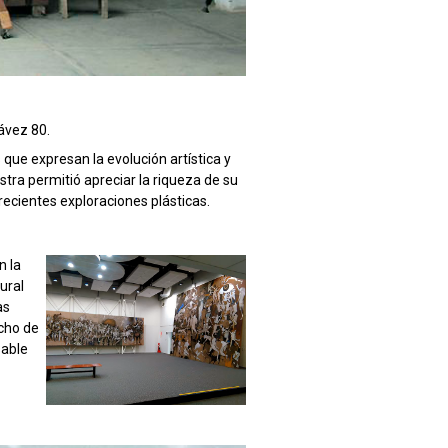
ávez 80.
que expresan la evolución artística y
stra permitió apreciar la riqueza de su
recientes exploraciones plásticas.
n la
ural
as
cho de
sable